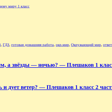
ему миру 1 класс
8
,
ГДЗ
,
готовая домашняя работа
,
окр.мир
,
Окружающий мир
,
отве
м, а звёзды — ночью? — Плешаков 1 класс
 и дует ветер? — Плешаков 1 класс 2 част