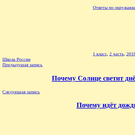
Ответы по окружающ
1 класс
,
2 часть
,
201
Школа России
Навигация
Предыдущая запись
по
Почему Солнце светит днё
записям
Следующая запись
Почему идёт дождь