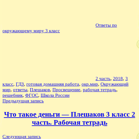
Ответы по
окружающему миру 3 класс
2 часть
,
2018
,
3
класс
,
ГДЗ
,
готовая домашняя работа
,
окр.мир
,
Окружающий
мир
,
ответы
,
Плешаков
,
Просвещение
,
рабочая тетрадь
,
решебник
,
ФГОС
,
Школа России
Навигация
Предыдущая запись
по
Что такое деньги — Плешаков 3 класс 2
записям
часть. Рабочая тетрадь
Следующая запись