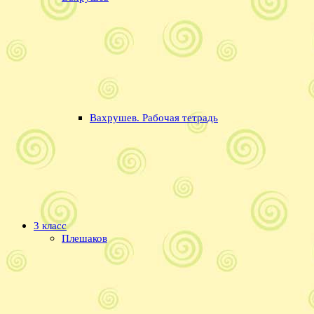
Вахрушев. Рабочая тетрадь
3 класс
Плешаков