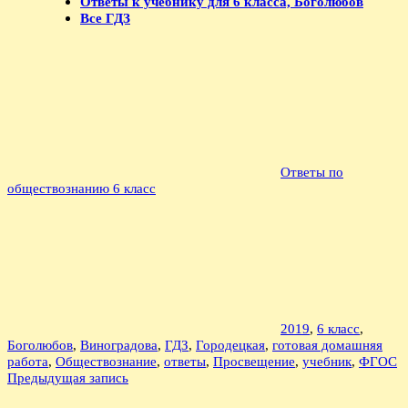
Ответы к учебнику для 6 класса, Боголюбов
Все ГДЗ
Ответы по
обществознанию 6 класс
2019
,
6 класс
,
Боголюбов
,
Виноградова
,
ГДЗ
,
Городецкая
,
готовая домашняя
работа
,
Обществознание
,
ответы
,
Просвещение
,
учебник
,
ФГОС
Навигация
Предыдущая запись
по