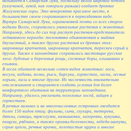
называется Самарская Лука, поскольку Волга широкой петлёй
(излучиной, лукой, как говорили раньше) огибает древние
Жигулевские горы. Это невероятно красивое место, в
большинстве своем сохранившееся в первозданном виде.
Внутри Самарской Луки, ограниченной почти со всех сторон
водами Волги, сохранились уникальные растения и животные.
Например, здесь до сих пор растут растения-представители
ледникового периода: толокнянка обыкновенная и майник
двулистный, а также другие растения из древних эпох:
шаровница крапчатая, шаровница крапчатая, терескен серый и
другие. Также в заповеднике сохранились настоящие русские
леса: дубовые и березовые рощи, сосновые боры, ольшаники и
ельники.
В лесах обитает несколько сотен видов животных: лоси,
косули, кабаны, волки, рыси, барсуки, горностаи, ласки, лесные
хорьки, лисы и многие другие. Их численность внимательно
отслеживают и стараются создать условия для более
комфортного обитания на территории заповедника.
Например, удалось увеличить поголовье лосей, зайцев и
горностаев.
В речных низинах и на многочисленных островках гнездится
более 150 видов птиц: филины, сычи, глухари, тетерева,
дятлы, синицы, трясогузки, камышовки, лазоревки, кукушки,
пищухи, рябчики, а также орланы-белохвосты, лебеди-шипуны,
серые цапли, речные крачки, золотистые щурки и многие