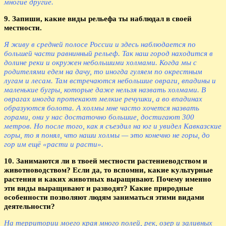
многие другие.
9. Запиши, какие виды рельефа ты наблюдал в своей
местности.
Я живу в средней полосе России и здесь наблюдается по
большей части равнинный рельеф. Так наш город находится в
долине реки и окружен небольшими холмами. Когда мы с
родителями едем на дачу, то иногда гуляем по окрестным
лугам и лесам. Там встречаются небольшие овраги, впадины и
маленькие бугры, которые даже нельзя назвать холмами. В
оврагах иногда протекают мелкие речушки, а во впадинах
образуются болота. А холмы мне часто хочется назвать
горами, они у нас достаточно большие, достигают 300
метров. Но после того, как я съездил на юг и увидел Кавказские
горы, то я понял, что наши холмы — это конечно не горы, до
гор им ещё «расти и расти».
10. Занимаются ли в твоей местности растениеводством и
животноводством? Если да, то вспомни, какие культурные
растения и каких животных выращивают. Почему именно
эти виды выращивают и разводят? Какие природные
особенности позволяют людям заниматься этими видами
деятельности?
На территории моего края много полей, рек, озер и заливных