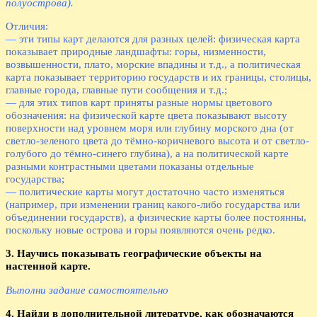
полуострова).
Отличия:
— эти типы карт делаются для разных целей: физическая карта
показывает природные ландшафты: горы, низменности,
возвышенности, плато, морские впадины и т.д., а политическая
карта показывает территорию государств и их границы, столицы,
главные города, главные пути сообщения и т.д.;
— для этих типов карт приняты разные нормы цветового
обозначения: на физической карте цвета показывают высоту
поверхности над уровнем моря или глубину морского дна (от
светло-зеленого цвета до тёмно-коричневого высота и от светло-
голубого до тёмно-синего глубина), а на политической карте
разными контрастными цветами показаны отдельные
государства;
— политические карты могут достаточно часто изменяться
(например, при изменении границ какого-либо государства или
объединении государств), а физические карты более постоянны,
поскольку новые острова и горы появляются очень редко.
3. Научись показывать географические объекты на
настенной карте.
Выполни задание самостоятельно
4. Найди в дополнительной литературе, как обозначаются