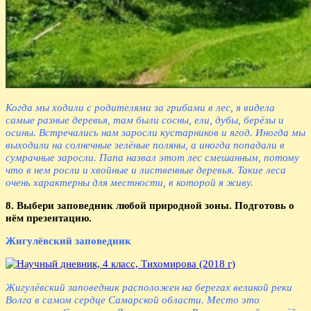
Когда мы ходили с родителями за грибами в лес, я видела
самые разные деревья, там были сосны, ели, дубы, берёзы и
осины. Встречались нам заросли кустарников и ягод. Иногда мы
выходили на солнечные зелёные поляны, а иногда попадали в
сумрачные заросли. Папа назвал этот лес смешанным, потому
что в нем росли и хвойные и лиственные деревья. Такие леса
очень характерны для местности, в которой я живу.
8. Выбери заповедник любой природной зоны. Подготовь о
нём презентацию.
Жигулёвский заповедник
Жигулёвский заповедник расположен на берегах великой реки
Волга в самом сердце Самарской области. Место это