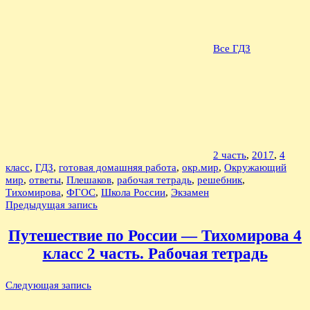
Все ГДЗ
2 часть
,
2017
,
4
класс
,
ГДЗ
,
готовая домашняя работа
,
окр.мир
,
Окружающий
мир
,
ответы
,
Плешаков
,
рабочая тетрадь
,
решебник
,
Тихомирова
,
ФГОС
,
Школа России
,
Экзамен
Навигация
Предыдущая запись
по
Путешествие по России — Тихомирова 4
записям
класс 2 часть. Рабочая тетрадь
Следующая запись