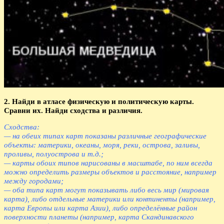
2. Найди в атласе физическую и политическую карты.
Сравни их. Найди сходства и различия.
Сходства:
— на обеих типах карт показаны различные географические
объекты: материки, океаны, моря, реки, острова, заливы,
проливы, полуострова и т.д.;
— карты обоих типов нарисованы в масштабе, по ним всегда
можно определить размеры объектов и расстояние, например
между городами;
— оба типа карт могут показывать либо весь мир (мировая
карта), либо отдельные материки или континенты (например,
карта Европы или карта Азии), либо определённые район
поверхности планеты (например, карта Скандинавского