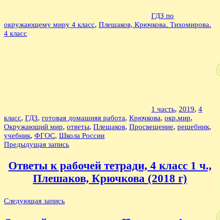
ГДЗ по
окружающему миру 4 класс
,
Плешаков, Крючкова. Тихомирова.
4 класс
1 часть
,
2019
,
4
класс
,
ГДЗ
,
готовая домашняя работа
,
Крючкова
,
окр.мир
,
Окружающий мир
,
ответы
,
Плешаков
,
Просвещение
,
решебник
,
учебник
,
ФГОС
,
Школа России
Навигация
Предыдущая запись
по
Ответы к рабочей тетради, 4 класс 1 ч.,
записям
Плешаков, Крючкова (2018 г)
Следующая запись