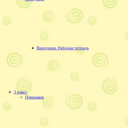
Вахрушев. Рабочая тетрадь
3 класс
Плешаков