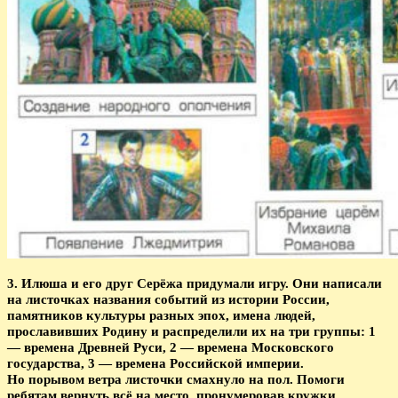
3. Илюша и его друг Серёжа придумали игру. Они написали
на листочках названия событий из истории России,
памятников культуры разных эпох, имена людей,
прославивших Родину и распределили их на три группы: 1
— времена Древней Руси, 2 — времена Московского
государства, 3 — времена Российской империи.
Но порывом ветра листочки смахнуло на пол. Помоги
ребятам вернуть всё на место, пронумеровав кружки.