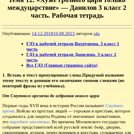
междуцарствие» — Данилов 3 класс 2
часть. Рабочая тетрадь
Опубликовано
14.12.2018
10.08.2023
автором
okr
ГДЗ к рабочей тетради Вахрушева. 3 класс 1
часть
ГДЗ к рабочей тетради Данилова. 3 класс 2
часть
Все ГДЗ (Главная страница сайта)
1. Вставь в текст пропущенные слова.Придумай название
этому тексту и допиши его окончание своими словами (не
повторяй фразы из учебника).
От Смутного времени до избрания нового царя
Первые годы XVII века в истории России называют
Смутное
время
. Войско из простых людей — горожан и крестьян, которое
создавалось для защиты Родины от иноземных захватчиков,
это
народное ополчение
. Во времена Московского государства
собрание представителей всей русской земли: бояр, дворян,
священников, купцов, ремесленников и крестьян, созываемое для