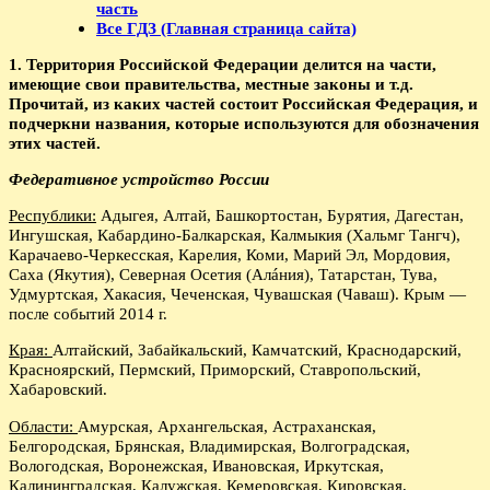
часть
Все ГДЗ (Главная страница сайта)
1. Территория Российской Федерации делится на части,
имеющие свои правительства, местные законы и т.д.
Прочитай, из каких частей состоит Российская Федерация, и
подчеркни названия, которые используются для обозначения
этих частей.
Федеративное устройство России
Республики:
Адыгея, Алтай, Башкортостан, Бурятия, Дагестан,
Ингушская, Кабардино-Балкарская, Калмыкия (Хальмг Тангч),
Карачаево-Черкесская, Карелия, Коми, Марий Эл, Мордовия,
Саха (Якутия), Северная Осетия (Aлáния), Татарстан, Тува,
Удмуртская, Хакасия, Чеченская, Чувашская (Чаваш). Крым —
после событий 2014 г.
Края:
Алтайский, Забайкальский, Камчатский, Краснодарский,
Красноярский, Пермский, Приморский, Ставропольский,
Хабаровский.
Области:
Амурская, Архангельская, Астраханская,
Белгородская, Брянская, Владимирская, Волгоградская,
Вологодская, Воронежская, Ивановская, Иркутская,
Калининградская, Калужская, Кемеровская, Кировская,