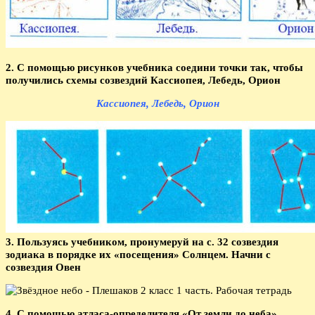
2. С помощью рисунков учебника соедини точки так, чтобы
получились схемы созвездий Кассиопея, Лебедь, Орион
Кассиопея, Лебедь, Орион
3. Пользуясь учебником, пронумеруй на с. 32 созвездия
зодиака в порядке их «посещения» Солнцем. Начни с
созвездия Овен
4. С помощью атласа-определителя «От земли до неба»