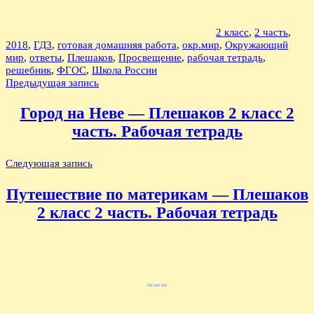
2 класс
,
2 часть
,
2018
,
ГДЗ
,
готовая домашняя работа
,
окр.мир
,
Окружающий
мир
,
ответы
,
Плешаков
,
Просвещение
,
рабочая тетрадь
,
решебник
,
ФГОС
,
Школа России
Навигация
Предыдущая запись
по
Город на Неве — Плешаков 2 класс 2
записям
часть. Рабочая тетрадь
Следующая запись
Путешествие по материкам — Плешаков
2 класс 2 часть. Рабочая тетрадь