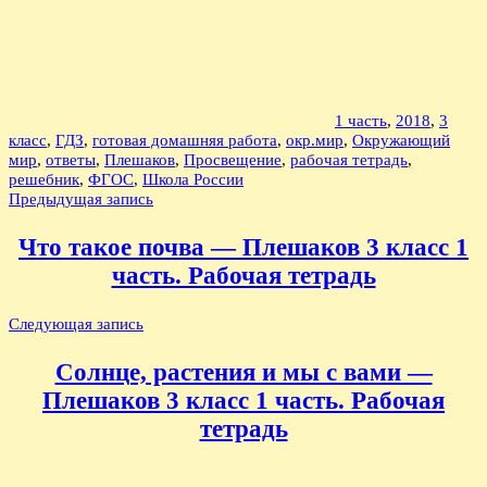
1 часть
,
2018
,
3
класс
,
ГДЗ
,
готовая домашняя работа
,
окр.мир
,
Окружающий
мир
,
ответы
,
Плешаков
,
Просвещение
,
рабочая тетрадь
,
решебник
,
ФГОС
,
Школа России
Навигация
Предыдущая запись
по
Что такое почва — Плешаков 3 класс 1
записям
часть. Рабочая тетрадь
Следующая запись
Солнце, растения и мы с вами —
Плешаков 3 класс 1 часть. Рабочая
тетрадь