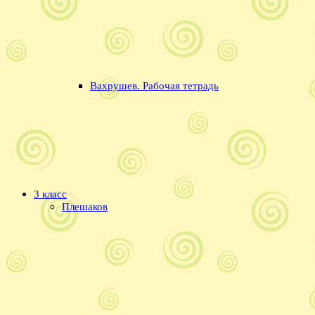
Вахрушев. Рабочая тетрадь
3 класс
Плешаков