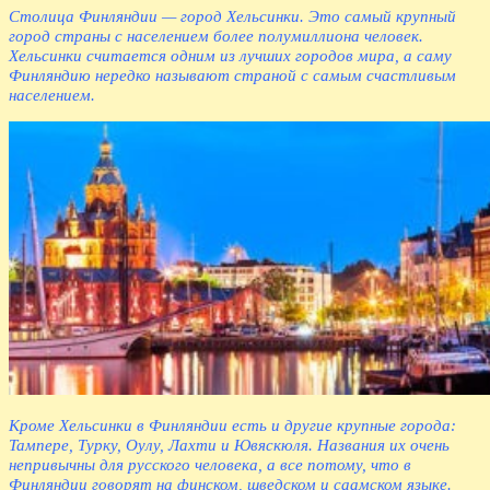
Столица Финляндии — город Хельсинки. Это самый крупный
город страны с населением более полумиллиона человек.
Хельсинки считается одним из лучших городов мира, а саму
Финляндию нередко называют страной с самым счастливым
населением.
Кроме Хельсинки в Финляндии есть и другие крупные города:
Тампере, Турку, Оулу, Лахти и Ювяскюля. Названия их очень
непривычны для русского человека, а все потому, что в
Финляндии говорят на финском, шведском и саамском языке.