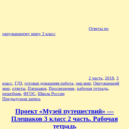
Ответы по
окружающему миру 3 класс
2 часть
,
2018
,
3
класс
,
ГДЗ
,
готовая домашняя работа
,
окр.мир
,
Окружающий
мир
,
ответы
,
Плешаков
,
Просвещение
,
рабочая тетрадь
,
решебник
,
ФГОС
,
Школа России
Навигация
Предыдущая запись
по
Проект «Музей путешествий» —
записям
Плешаков 3 класс 2 часть. Рабочая
тетрадь