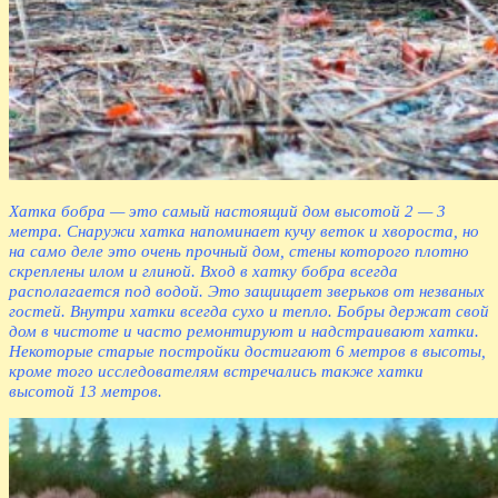
Хатка бобра — это самый настоящий дом высотой 2 — 3
метра. Снаружи хатка напоминает кучу веток и хвороста, но
на само деле это очень прочный дом, стены которого плотно
скреплены илом и глиной. Вход в хатку бобра всегда
располагается под водой. Это защищает зверьков от незваных
гостей. Внутри хатки всегда сухо и тепло. Бобры держат свой
дом в чистоте и часто ремонтируют и надстраивают хатки.
Некоторые старые постройки достигают 6 метров в высоты,
кроме того исследователям встречались также хатки
высотой 13 метров.