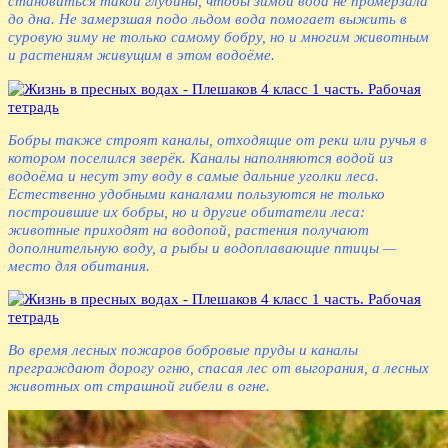
становиться такой глубины, чтобы зимой вода не промерзала
до дна. Не замерзшая подо льдом вода помогает выжить в
суровую зиму не только самому бобру, но и многим животным
и растениям живущим в этом водоёме.
Бобры также строят каналы, отходящие от реки или ручья в
котором поселился зверёк. Каналы наполняются водой из
водоёма и несут эту воду в самые дальние уголки леса.
Естественно удобными каналами пользуются не только
построившие их бобры, но и другие обитатели леса:
животные приходят на водопой, растения получают
дополнительную воду, а рыбы и водоплавающие птицы —
место для обитания.
Во время лесных пожаров бобровые пруды и каналы
преграждают дорогу огню, спасая лес от выгорания, а лесных
животных от страшной гибели в огне.