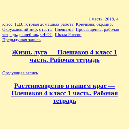
1 часть
,
2018
,
4
класс
,
ГДЗ
,
готовая домашняя работа
,
Крючкова
,
окр.мир
,
Окружающий мир
,
ответы
,
Плешаков
,
Просвещение
,
рабочая
тетрадь
,
решебник
,
ФГОС
,
Школа России
Навигация
Предыдущая запись
по
Жизнь луга — Плешаков 4 класс 1
записям
часть. Рабочая тетрадь
Следующая запись
Растениеводство в нашем крае —
Плешаков 4 класс 1 часть. Рабочая
тетрадь