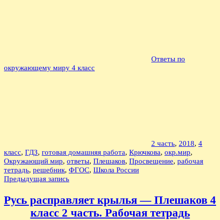
Ответы по
окружающему миру 4 класс
2 часть
,
2018
,
4
класс
,
ГДЗ
,
готовая домашняя работа
,
Крючкова
,
окр.мир
,
Окружающий мир
,
ответы
,
Плешаков
,
Просвещение
,
рабочая
тетрадь
,
решебник
,
ФГОС
,
Школа России
Навигация
Предыдущая запись
по
Русь расправляет крылья — Плешаков 4
записям
класс 2 часть. Рабочая тетрадь