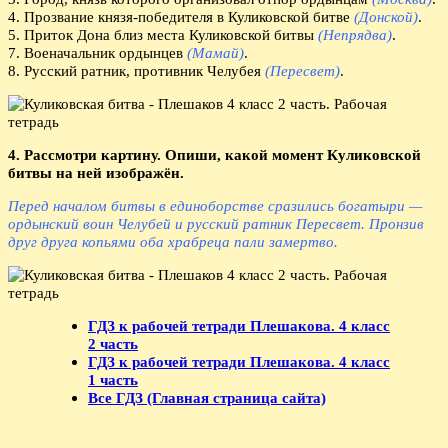
4. Прозвание князя-победителя в Куликовской битве
(Донской)
.
5. Приток Дона близ места Куликовской битвы
(Непрядва)
.
7. Военачальник ордынцев
(Мамай)
.
8. Русский ратник, противник Челубея
(Пересвет)
.
4. Рассмотри картину. Опиши, какой момент Куликовской
битвы на ней изображён.
Перед началом битвы в единоборстве сразились богатыри —
ордынский воин Челубей и русский ратник Пересвет. Пронзив
друг друга копьями оба храбреца пали замертво.
ГДЗ к рабочей тетради Плешакова. 4 класс
2 часть
ГДЗ к рабочей тетради Плешакова. 4 класс
1 часть
Все ГДЗ (Главная страница сайта)