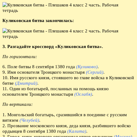
Куликовская битва закончилась:
3. Разгадайте кроссворд «Куликовская битва».
По горизонтали:
6. Поле битвы 8 сентября 1380 года
(Куликово)
.
9. Имя основателя Троицкого монастыря
(Сергий)
.
10. Имя русского князя, стоявшего во главе войска в Куликовской
битве
(Дмитрий)
.
11. Один из богатырей, посланных на помощь князю
основателем Троицкого монастыря
(Ослабя)
.
По вертикали:
1. Монгольский богатырь, сразившийся в поединке с русским
витязем
(Челубей)
.
2. Прозвание московского князя, деда князя, разбившего войско
ордынцев 8 сентября 1380 года
(Калита)
.
3. Город, князь которого организовал отпор ордынцам
(Москва)
.