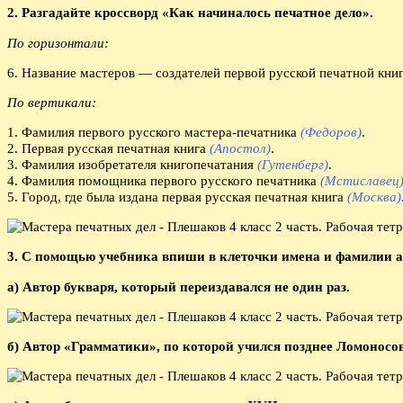
2. Разгадайте кроссворд «Как начиналось печатное дело».
По горизонтали:
6. Название мастеров — создателей первой русской печатной кни
По вертикали:
1. Фамилия первого русского мастера-печатника
(Федоров)
.
2. Первая русская печатная книга
(Апостол)
.
3. Фамилия изобретателя книгопечатания
(Гутенберг)
.
4. Фамилия помощника первого русского печатника
(Мстиславец
5. Город, где была издана первая русская печатная книга
(Москва)
3. С помощью учебника впиши в клеточки имена и фамилии а
а) Автор букваря, который переиздавался не один раз.
б) Автор «Грамматики», по которой учился позднее Ломоносов