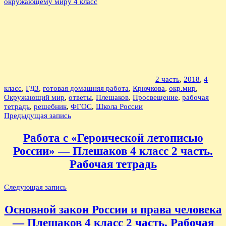
окружающему миру 4 класс
2 часть
,
2018
,
4
класс
,
ГДЗ
,
готовая домашняя работа
,
Крючкова
,
окр.мир
,
Окружающий мир
,
ответы
,
Плешаков
,
Просвещение
,
рабочая
тетрадь
,
решебник
,
ФГОС
,
Школа России
Навигация
Предыдущая запись
по
Работа с «Героической летописью
записям
России» — Плешаков 4 класс 2 часть.
Рабочая тетрадь
Следующая запись
Основной закон России и права человека
— Плешаков 4 класс 2 часть. Рабочая