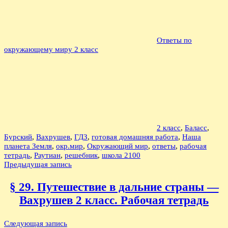
Ответы по
окружающему миру 2 класс
2 класс
,
Баласс
,
Бурский
,
Вахрушев
,
ГДЗ
,
готовая домашняя работа
,
Наша
планета Земля
,
окр.мир
,
Окружающий мир
,
ответы
,
рабочая
тетрадь
,
Раутиан
,
решебник
,
школа 2100
Навигация
Предыдущая запись
по
§ 29. Путешествие в дальние страны —
записям
Вахрушев 2 класс. Рабочая тетрадь
Следующая запись