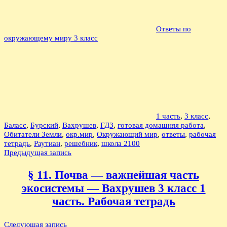
Ответы по
окружающему миру 3 класс
1 часть
,
3 класс
,
Баласс
,
Бурский
,
Вахрушев
,
ГДЗ
,
готовая домашняя работа
,
Обитатели Земли
,
окр.мир
,
Окружающий мир
,
ответы
,
рабочая
тетрадь
,
Раутиан
,
решебник
,
школа 2100
Навигация
Предыдущая запись
по
§ 11. Почва — важнейшая часть
записям
экосистемы — Вахрушев 3 класс 1
часть. Рабочая тетрадь
Следующая запись