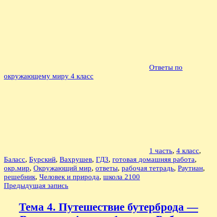
Ответы по
окружающему миру 4 класс
1 часть
,
4 класс
,
Баласс
,
Бурский
,
Вахрушев
,
ГДЗ
,
готовая домашняя работа
,
окр.мир
,
Окружающий мир
,
ответы
,
рабочая тетрадь
,
Раутиан
,
решебник
,
Человек и природа
,
школа 2100
Навигация
Предыдущая запись
по
Тема 4. Путешествие бутерброда —
записям