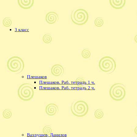
3 класс
Плешаков
Плешаков. Раб. тетрадь 1 ч.
Плешаков. Раб. тетрадь 2 ч.
Вахрушев, Данилов