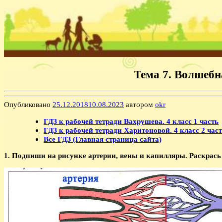
Тема 7. Волшебн
Опубликовано
25.12.2018
10.08.2023
автором
okr
ГДЗ к рабочей тетради Вахрушева. 4 класс 1 часть
ГДЗ к рабочей тетради Харитоновой. 4 класс 2 час
Все ГДЗ (Главная страница сайта)
1. Подпиши на рисунке артерии, вены и капилляры. Раскрась