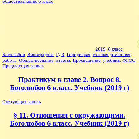
обществознанию 6 класс
2019
,
6 класс
,
Боголюбов
,
Виноградова
,
ГДЗ
,
Городецкая
,
готовая домашняя
работа
,
Обществознание
,
ответы
,
Просвещение
,
учебник
,
ФГОС
Навигация
Предыдущая запись
по
Практикум к главе 2. Вопрос 8.
записям
Боголюбов 6 класс. Учебник (2019 г)
Следующая запись
§ 11. Отношения с окружающими.
Боголюбов 6 класс. Учебник (2019 г)