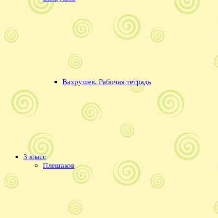
Вахрушев. Рабочая тетрадь
3 класс
Плешаков