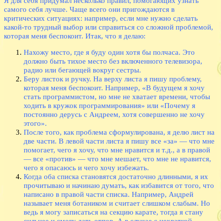
Я для себя придумал несколько правил, помогающих узнать
самого себя лучше. Чаще всего они пригождаются в
критических ситуациях: например, если мне нужно сделать
какой-то трудный выбор или справиться со сложной проблемой,
которая меня беспокоит. Итак, что я делаю:
Нахожу место, где я буду один хотя бы полчаса. Это
должно быть тихое место без включенного телевизора,
радио или бегающей вокруг сестры.
Беру листок и ручку. На верху листа я пишу проблему,
которая меня беспокоит. Например, «В будущем я хочу
стать программистом, но мне не хватает времени, чтобы
ходить в кружок программирования» или «Почему я
постоянно дерусь с Андреем, хотя совершенно не хочу
этого».
После того, как проблема сформулирована, я делю лист на
две части. В левой части листа я пишу все «за» — что мне
помогает, чего я хочу, что мне нравится и т.д., а в правой
— все «против» — что мне мешает, что мне не нравится,
чего я опасаюсь и чего хочу избежать.
Когда оба списка становятся достаточно длинными, я их
прочитываю и начинаю думать, как избавится от того, что
написано в правой части списка. Например, Андрей
называет меня ботаником и считает слишком слабым. Но
ведь я могу записаться на секцию карате, тогда я стану
сильнее и смогу дать отпор. А в случае с нехваткой