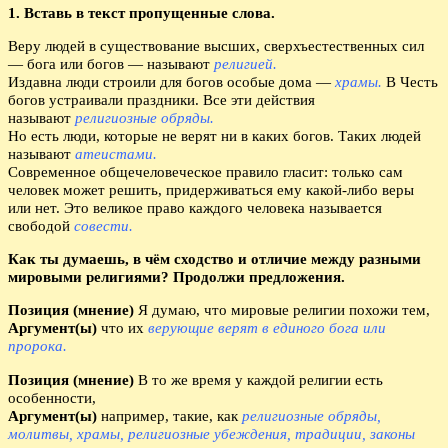
1. Вставь в текст пропущенные слова.
Веру людей в существование высших, сверхъестественных сил
— бога или богов — называют
религией.
Издавна люди строили для богов особые дома —
храмы.
В Честь
богов устраивали праздники. Все эти действия
называют
религиозные обряды.
Но есть люди, которые не верят ни в каких богов. Таких людей
называют
атеистами.
Современное общечеловеческое правило гласит: только сам
человек может решить, придерживаться ему какой-либо веры
или нет. Это великое право каждого человека называется
свободой
совести.
Как ты думаешь, в чём сходство и отличие между разными
мировыми религиями? Продолжи предложения.
Позиция (мнение)
Я думаю, что мировые религии похожи тем,
Аргумент(ы)
что их
верующие верят в единого бога или
пророка.
Позиция (мнение)
В то же время у каждой религии есть
особенности,
Аргумент(ы)
например, такие, как
религиозные обряды,
молитвы, храмы, религиозные убеждения, традиции, законы