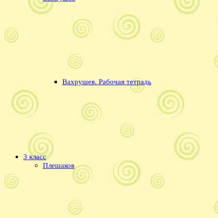
Вахрушев. Рабочая тетрадь
3 класс
Плешаков