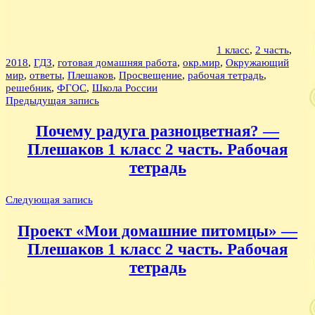
1 класс
,
2 часть
,
2018
,
ГДЗ
,
готовая домашняя работа
,
окр.мир
,
Окружающий
мир
,
ответы
,
Плешаков
,
Просвещение
,
рабочая тетрадь
,
решебник
,
ФГОС
,
Школа России
Навигация
Предыдущая запись
по
Почему радуга разноцветная? —
записям
Плешаков 1 класс 2 часть. Рабочая
тетрадь
Следующая запись
Проект «Мои домашние питомцы» —
Плешаков 1 класс 2 часть. Рабочая
тетрадь