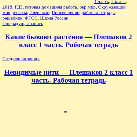
1 часть
,
2 класс
,
2018
,
ГДЗ
,
готовая домашняя работа
,
окр.мир
,
Окружающий
мир
,
ответы
,
Плешаков
,
Просвещение
,
рабочая тетрадь
,
решебник
,
ФГОС
,
Школа России
Навигация
Предыдущая запись
по
Какие бывают растения — Плешаков 2
записям
класс 1 часть. Рабочая тетрадь
Следующая запись
Невидимые нити — Плешаков 2 класс 1
часть. Рабочая тетрадь