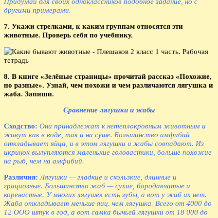
Придумай для своих одноклассников подобное задание, но с
другими примерами.
7. Укажи стрелками, к каким группам относятся эти
животные. Проверь себя по учебнику.
8. В книге «Зелёные страницы» прочитай рассказ «Похожие,
но разные». Узнай, чем похожи и чем различаются лягушка и
жаба. Запиши.
Сравнение лягушки и жабы
Сходство:
Они принадлежат к нетеплокровным животным и
живут как в воде, так и на суше. Большинство амфибий
откладывает яйца, и в этом лягушки и жабы совпадают. Из
икринок вылупляются маленькие головастики, больше похожие
на рыб, чем на амфибий.
Различия:
Лягушки — гладкие и скользкие, длинные и
грациозные. Большинство жаб — сухие, бородавчатые и
коренастые. У многих лягушек есть зубы, а вот у жаб их нет.
Жаба откладывает меньше яиц. чем лягушка. Всего от 4000 до
12 ООО штук в год, а вот самка бычьей лягушки от 18 000 до