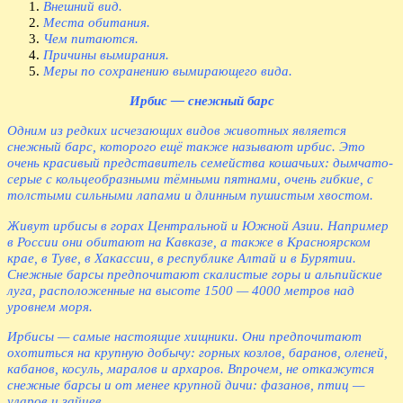
Внешний вид.
Места обитания.
Чем питаются.
Причины вымирания.
Меры по сохранению вымирающего вида.
Ирбис — снежный барс
Одним из редких исчезающих видов животных является
снежный барс, которого ещё также называют ирбис. Это
очень красивый представитель семейства кошачьих: дымчато-
серые с кольцеобразными тёмными пятнами, очень гибкие, с
толстыми сильными лапами и длинным пушистым хвостом.
Живут ирбисы в горах Центральной и Южной Азии. Например
в России они обитают на Кавказе, а также в Красноярском
крае, в Туве, в Хакассии, в республике Алтай и в Бурятии.
Снежные барсы предпочитают скалистые горы и альпийские
луга, расположенные на высоте 1500 — 4000 метров над
уровнем моря.
Ирбисы — самые настоящие хищники. Они предпочитают
охотиться на крупную добычу: горных козлов, баранов, оленей,
кабанов, косуль, маралов и архаров. Впрочем, не откажутся
снежные барсы и от менее крупной дичи: фазанов, птиц —
уларов и зайцев.