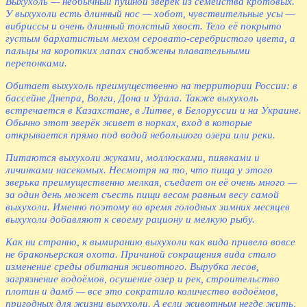
Выхухоль — необычный пушной зверёк из семейства кротовых.
У выхухоли есть длинный нос — хобот, чувствительные усы —
вибриссы и очень длинный толстый хвост. Тело её покрыто
густым бархатистым мехом серовато-серебристого цвета, а
пальцы на коротких лапах снабжены плавательными
перепонками.
Обитает выхухоль преимущественно на территории России: в
бассейне Днепра, Волги, Дона и Урала. Также выхухоль
встречается в Казахстане, в Литве, в Белоруссии и на Украине.
Обычно этот зверёк живет в норках, вход в которые
открывается прямо под водой небольшого озера или реки.
Питаются выхухоли жуками, моллюсками, пиявками и
личинками насекомых. Несмотря на то, что пища у этого
зверька преимущественно мелкая, съедает он её очень много —
за один день может съесть пищи весом равным весу самой
выхухоли. Именно поэтому во время голодных зимних месяцев
выхухоли добавляют к своему рациону и мелкую рыбу.
Как ни странно, к вымиранию выхухоли как вида привела вовсе
не браконьерская охота. Причиной сокращения вида стало
изменение среды обитания животного. Вырубка лесов,
загрязнение водоёмов, осушение озер и рек, строительство
плотин и дамб — все это сократило количество водоёмов,
пригодных для жизни выхухоли. А если животным негде жить,