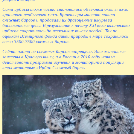
Сами ирбисы тоже часто становились объектом охоты из-за
красивого необычного меха. Браконьеры массово ловили
снежных барсов и продавали их драгоценные шкуры за
баснословные цены. В результате к началу XXI века количество
ирбисов сократилось до нескольких тысяч особей. Так по
оценкам Всемирного фонда дикой природы в мире сохранилось
всего 3500-7500 снежных барсов.
Сейчас охота на снежных барсов запрещена. Эти животные
занесены в Красную книгу, а в России в 2010 году начала
действовать программа изучения и мониторинга популяции
этих животных «Ирбис Снежный барс».