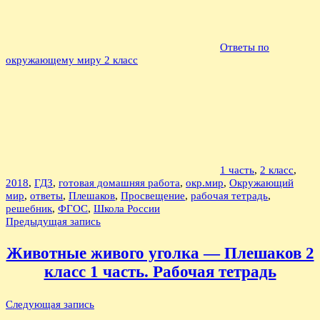
Ответы по
окружающему миру 2 класс
1 часть
,
2 класс
,
2018
,
ГДЗ
,
готовая домашняя работа
,
окр.мир
,
Окружающий
мир
,
ответы
,
Плешаков
,
Просвещение
,
рабочая тетрадь
,
решебник
,
ФГОС
,
Школа России
Навигация
Предыдущая запись
по
Животные живого уголка — Плешаков 2
записям
класс 1 часть. Рабочая тетрадь
Следующая запись