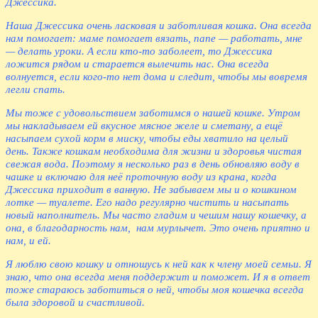
Джессика.
Наша Джессика очень ласковая и заботливая кошка. Она всегда
нам помогает: маме помогает вязать, папе — работать, мне
— делать уроки. А если кто-то заболеет, то Джессика
ложится рядом и старается вылечить нас. Она всегда
волнуется, если кого-то нет дома и следит, чтобы мы вовремя
легли спать.
Мы тоже с удовольствием заботимся о нашей кошке. Утром
мы накладываем ей вкусное мясное желе и сметану, а ещё
насыпаем сухой корм в миску, чтобы еды хватило на целый
день. Также кошкам необходима для жизни и здоровья чистая
свежая вода. Поэтому я несколько раз в день обновляю воду в
чашке и включаю для неё проточную воду из крана, когда
Джессика приходит в ванную. Не забываем мы и о кошкином
лотке — туалете. Его надо регулярно чистить и насыпать
новый наполнитель. Мы часто гладим и чешим нашу кошечку, а
она, в благодарность нам, нам мурлычет. Это очень приятно и
нам, и ей.
Я люблю свою кошку и отношусь к ней как к члену моей семьи. Я
знаю, что она всегда меня поддержит и поможет. И я в ответ
тоже стараюсь заботиться о ней, чтобы моя кошечка всегда
была здоровой и счастливой.