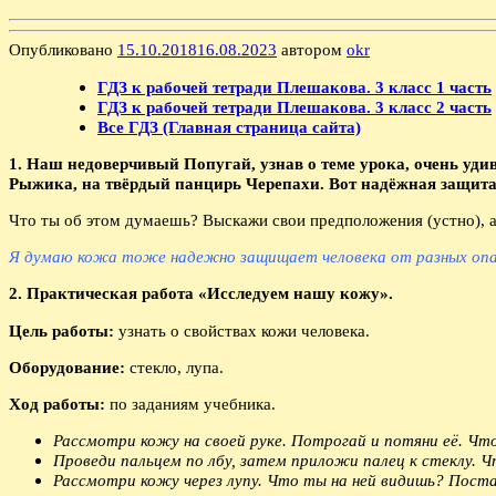
Опубликовано
15.10.2018
16.08.2023
автором
okr
ГДЗ к рабочей тетради Плешакова. 3 класс 1 часть
ГДЗ к рабочей тетради Плешакова. 3 класс 2 часть
Все ГДЗ (Главная страница сайта)
1. Наш недоверчивый Попугай, узнав о теме урока, очень уд
Рыжика, на твёрдый панцирь Черепахи. Вот надёжная защита!
Что ты об этом думаешь? Выскажи свои предположения (устно), а
Я думаю кожа тоже надежно защищает человека от разных оп
2. Практическая работа «Исследуем нашу кожу».
Цель работы:
узнать о свойствах кожи человека.
Оборудование:
стекло, лупа.
Ход работы:
по заданиям учебника.
Рассмотри кожу на своей руке. Потрогай и потяни её. Ч
Проведи пальцем по лбу, затем приложи палец к стеклу. 
Рассмотри кожу через лупу. Что ты на ней видишь? Пост