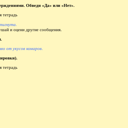
ерждениями. Обведи «Да» или «Нет».
стигнута.
ушай и оцени другие сообщения.
.
во от укусов комаров.
ировки).