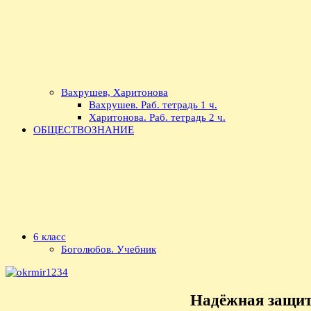
Вахрушев, Харитонова
Вахрушев. Раб. тетрадь 1 ч.
Харитонова. Раб. тетрадь 2 ч.
ОБЩЕСТВОЗНАНИЕ
6 класс
Боголюбов. Учебник
Надёжная защита