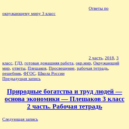
Ответы по
окружающему миру 3 класс
2 часть
,
2018
,
3
класс
,
ГДЗ
,
готовая домашняя работа
,
окр.мир
,
Окружающий
мир
,
ответы
,
Плешаков
,
Просвещение
,
рабочая тетрадь
,
решебник
,
ФГОС
,
Школа России
Навигация
Предыдущая запись
по
Природные богатства и труд людей —
записям
основа экономики — Плешаков 3 класс
2 часть. Рабочая тетрадь
Следующая запись