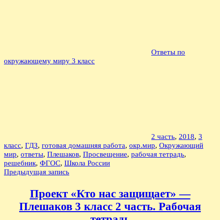
Ответы по
окружающему миру 3 класс
2 часть
,
2018
,
3
класс
,
ГДЗ
,
готовая домашняя работа
,
окр.мир
,
Окружающий
мир
,
ответы
,
Плешаков
,
Просвещение
,
рабочая тетрадь
,
решебник
,
ФГОС
,
Школа России
Навигация
Предыдущая запись
по
Проект «Кто нас защищает» —
записям
Плешаков 3 класс 2 часть. Рабочая
тетрадь