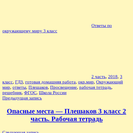
Ответы по
окружающему миру 3 класс
2 часть
,
2018
,
3
класс
,
ГДЗ
,
готовая домашняя работа
,
окр.мир
,
Окружающий
мир
,
ответы
,
Плешаков
,
Просвещение
,
рабочая тетрадь
,
решебник
,
ФГОС
,
Школа России
Навигация
Предыдущая запись
по
Опасные места — Плешаков 3 класс 2
записям
часть. Рабочая тетрадь
Следующая запись