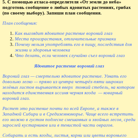
5. С помощью атласа-определителя «От земли до неба»
подготовь сообщение о любых ядовитых растениях, грибах
(по своему выбору). Запиши план сообщения.
План сообщения:
Как выглядит ядовитое растение вороний глаз
Места произрастания, отличительные признаки
Почему нельзя употреблять его в пищу, последствия для
жизни и здоровья человека
Что делать, если человек случайно съел вороний глаз
Ядовитое растение вороний глаз
Вороний глаз — смертельно ядовитое растение. Узнать его
довольно легко — прямо из центра четырёх-пяти широких
зелёных листов вырывается вверх тонкий стебель, на котором
находится единственная иссиня черная ягода — коварный
вороний глаз.
Растет это растение почти по всей Европе, а также в
Западной Сибири и в Средиземноморье. Чаще всего встретить
его можно в густом подлеске смешанных и хвойных лесов, среди
зарослей кустарников или в тенистой части оврагов.
Собирать и есть ягоды, листья, корни или цветы вороньего