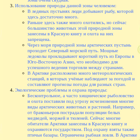
Использование природы данной зоны человеком:
В ледяных пустынях люди добывают рыбу, которой
здесь достаточно много.
Раньше здесь также много охотились, но сейчас
большинство животных этой природной зоны
занесены в Красную книгу и охота на них
запрещена.
Через моря природной зоны арктических пустынь
проходит Северный морской путь. Мощные
ледоколы прокладывают короткий путь из Европы в
Юго-Восточную Азию, что необходимо для
успешного ведения торговли между странами.
В Арктике расположено много метеорологических
станций, в которых учёные наблюдают за погодой и
составляют прогнозы погоды для разных стран.
Экологические проблемы и охрана природы:
Бесконтрольное, а часто хищническое рыболовство
и охота поставили под угрозу исчезновения многие
виды арктических животных и растений. Например,
от браконьеров пострадали популяции белых
медведей, моржей и тюленей. Сейчас многие
обитатели Арктики занесены в Красную книгу и
охраняются государством. Под охрану взяты также
птичьи базары. Ограничена рыбная ловля. В Арктике