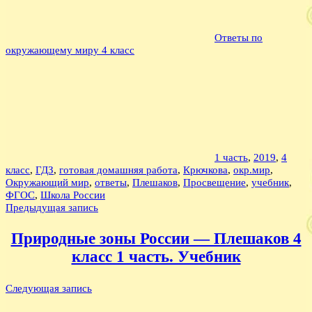
Ответы по
окружающему миру 4 класс
1 часть
,
2019
,
4
класс
,
ГДЗ
,
готовая домашняя работа
,
Крючкова
,
окр.мир
,
Окружающий мир
,
ответы
,
Плешаков
,
Просвещение
,
учебник
,
ФГОС
,
Школа России
Навигация
Предыдущая запись
по
Природные зоны России — Плешаков 4
записям
класс 1 часть. Учебник
Следующая запись