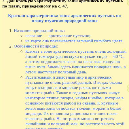
2. Дай краткую характеристику зоны арктических пустынь
по плану, приведённому на с. 47.
Краткая характеристика зоны арктических пустынь по
плану изучения природной зоны
Название природной зоны:
название — арктические пустыни;
на карте она показывается заливкой голубого цвета.
Особенности природы:
Климат в зоне арктических пустынь очень холодный.
Зимой температура воздуха опускается до — 60 ºС,
а летом поднимается всего на несколько градусов
выше нуля. Зимой здесь начинается полярная ночь, а
летом наступает полярный день.
Растительный и животный мир в арктических
пустынях не очень разнообразный. В водах океана
живут водоросли и морские рачки, которыми
кормятся рыбы. Также в ледяных пустынях живут
некоторые птицы: гагары, кайры и чайки, которые в
основном питаются рыбой из океана. К крупным
животным зоны относятся тюлени, моржи и белые
медведи. Их основным рационом питания также
являются рыбы. На островах можно встретить
лишайники и полярный мак, но растительность этой
зоны очень скудная.