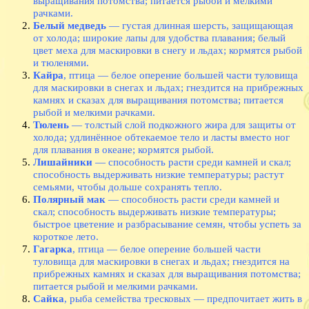
выращивания потомства; питается рыбой и мелкими
рачками.
Белый медведь
— густая длинная шерсть, защищающая
от холода; широкие лапы для удобства плавания; белый
цвет меха для маскировки в снегу и льдах; кормятся рыбой
и тюленями.
Кайра
, птица — белое оперение большей части туловища
для маскировки в снегах и льдах; гнездится на прибрежных
камнях и сказах для выращивания потомства; питается
рыбой и мелкими рачками.
Тюлень
— толстый слой подкожного жира для защиты от
холода; удлинённое обтекаемое тело и ласты вместо ног
для плавания в океане; кормятся рыбой.
Лишайники
— способность расти среди камней и скал;
способность выдерживать низкие температуры; растут
семьями, чтобы дольше сохранять тепло.
Полярный мак
— способность расти среди камней и
скал; способность выдерживать низкие температуры;
быстрое цветение и разбрасывание семян, чтобы успеть за
короткое лето.
Гагарка
, птица — белое оперение большей части
туловища для маскировки в снегах и льдах; гнездится на
прибрежных камнях и сказах для выращивания потомства;
питается рыбой и мелкими рачками.
Сайка
, рыба семейства тресковых — предпочитает жить в