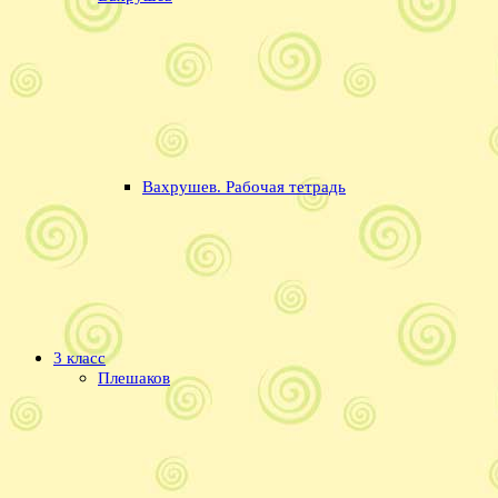
Вахрушев. Рабочая тетрадь
3 класс
Плешаков