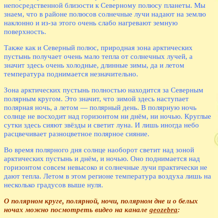
непосредственной близости к Северному полюсу планеты. Мы
знаем, что в районе полюсов солнечные лучи надают на землю
наклонно и из-за этого очень слабо нагревают земную
поверхность.
Также как и Северный полюс, природная зона арктических
пустынь получает очень мало тепла от солнечных лучей, а
значит здесь очень холодные, длинные зимы, да и летом
температура поднимается незначительно.
Зона арктических пустынь полностью находится за Северным
полярным кругом. Это значит, что зимой здесь наступает
полярная ночь, а летом — полярный день. В полярную ночь
солнце не восходит над горизонтом ни днём, ни ночью. Круглые
сутки здесь сияют звёзды и светит луна. И лишь иногда небо
расцвечивает разноцветное полярное сияние.
Во время полярного дня солнце наоборот светит над зоной
арктических пустынь и днём, и ночью. Оно поднимается над
горизонтом совсем невысоко и солнечные лучи практически не
дают тепла. Летом в этом регионе температура воздуха лишь на
несколько градусов выше нуля.
О полярном круге, полярной, ночи, полярном дне и о белых
ночах можно посмотреть видео на канале
geozebra
: