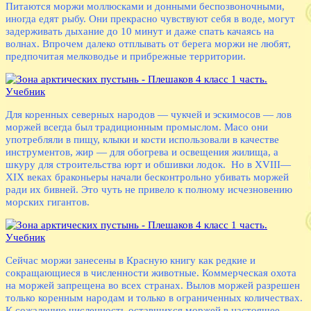
Питаются моржи моллюсками и донными беспозвоночными,
иногда едят рыбу. Они прекрасно чувствуют себя в воде, могут
задерживать дыхание до 10 минут и даже спать качаясь на
волнах. Впрочем далеко отплывать от берега моржи не любят,
предпочитая мелководье и прибрежные территории.
Для коренных северных народов — чукчей и эскимосов — лов
моржей всегда был традиционным промыслом. Масо они
употребляли в пищу, клыки и кости использовали в качестве
инструментов, жир — для обогрева и освещения жилища, а
шкуру для строительства юрт и обшивки лодок. Но в XVIII—
XIX веках браконьеры начали бесконтрольно убивать моржей
ради их бивней. Это чуть не привело к полному исчезновению
морских гигантов.
Сейчас моржи занесены в Красную книгу как редкие и
сокращающиеся в численности животные. Коммерческая охота
на моржей запрещена во всех странах. Вылов моржей разрешен
только коренным народам и только в ограниченных количествах.
К сожалению численность оставшихся моржей в настоящее