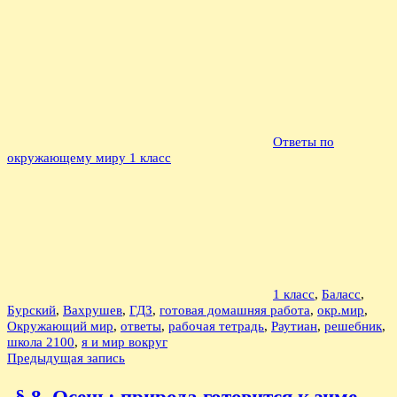
Ответы по
окружающему миру 1 класс
1 класс
,
Баласс
,
Бурский
,
Вахрушев
,
ГДЗ
,
готовая домашняя работа
,
окр.мир
,
Окружающий мир
,
ответы
,
рабочая тетрадь
,
Раутиан
,
решебник
,
школа 2100
,
я и мир вокруг
Навигация
Предыдущая запись
по