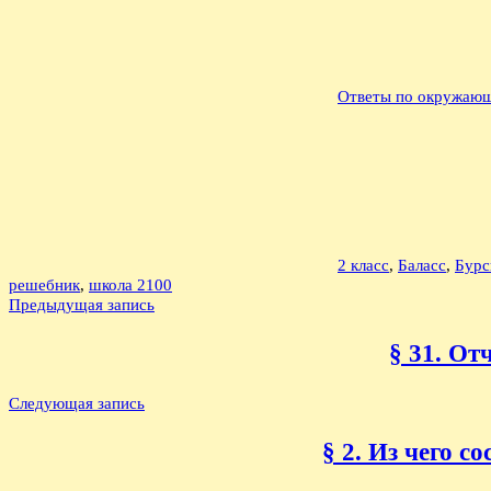
Ответы по окружающ
2 класс
,
Баласс
,
Бурс
решебник
,
школа 2100
Навигация
Предыдущая запись
по
§ 31. От
записям
Следующая запись
§ 2. Из чего с