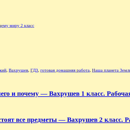
ему миру 2 класс
кий
,
Вахрушев
,
ГДЗ
,
готовая домашняя работа
,
Наша планета Земл
чего и почему — Вахрушев 1 класс. Рабоча
остоят все предметы — Вахрушев 2 класс. 