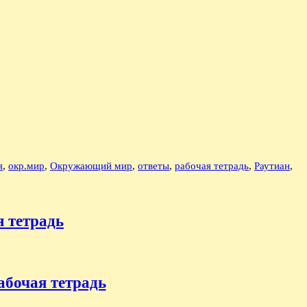
я
,
окр.мир
,
Окружающий мир
,
ответы
,
рабочая тетрадь
,
Раутиан
,
я тетрадь
Рабочая тетрадь