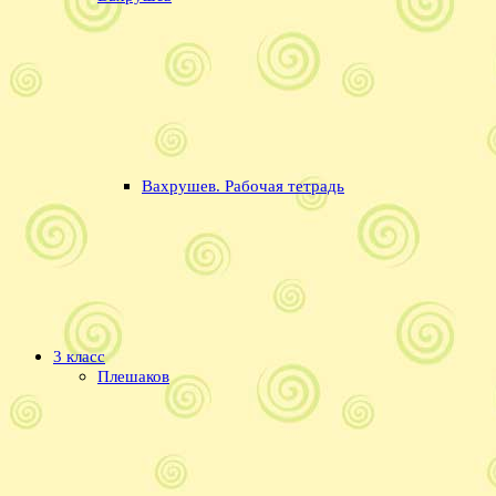
Вахрушев. Рабочая тетрадь
3 класс
Плешаков