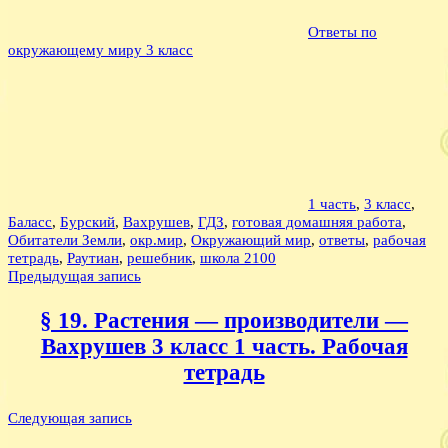
Ответы по
окружающему миру 3 класс
1 часть
,
3 класс
,
Баласс
,
Бурский
,
Вахрушев
,
ГДЗ
,
готовая домашняя работа
,
Обитатели Земли
,
окр.мир
,
Окружающий мир
,
ответы
,
рабочая
тетрадь
,
Раутиан
,
решебник
,
школа 2100
Навигация
Предыдущая запись
по
§ 19. Растения — производители —
записям
Вахрушев 3 класс 1 часть. Рабочая
тетрадь
Следующая запись