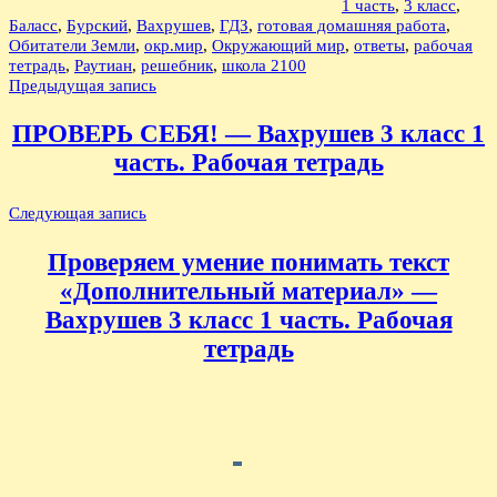
1 часть
,
3 класс
,
Баласс
,
Бурский
,
Вахрушев
,
ГДЗ
,
готовая домашняя работа
,
Обитатели Земли
,
окр.мир
,
Окружающий мир
,
ответы
,
рабочая
тетрадь
,
Раутиан
,
решебник
,
школа 2100
Навигация
Предыдущая запись
по
ПРОВЕРЬ СЕБЯ! — Вахрушев 3 класс 1
записям
часть. Рабочая тетрадь
Следующая запись
Проверяем умение понимать текст
«Дополнительный материал» —
Вахрушев 3 класс 1 часть. Рабочая
тетрадь