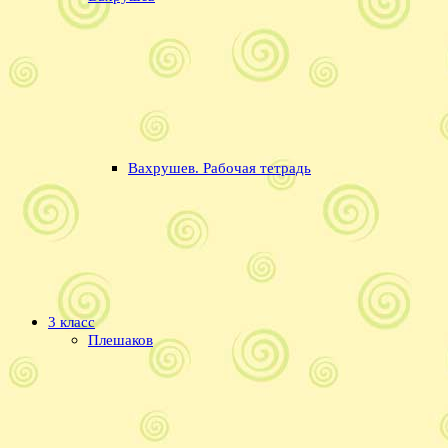
Вахрушев. Рабочая тетрадь
3 класс
Плешаков