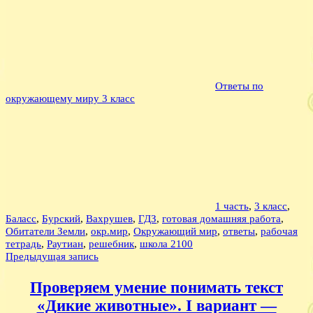
Ответы по
окружающему миру 3 класс
1 часть
,
3 класс
,
Баласс
,
Бурский
,
Вахрушев
,
ГДЗ
,
готовая домашняя работа
,
Обитатели Земли
,
окр.мир
,
Окружающий мир
,
ответы
,
рабочая
тетрадь
,
Раутиан
,
решебник
,
школа 2100
Навигация
Предыдущая запись
по
Проверяем умение понимать текст
записям
«Дикие животные». I вариант —