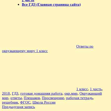
Все ГДЗ (Главная страница сайта)
Ответы по
окружающему миру 1 класс
1 класс
,
1 часть
,
2018
,
ГДЗ
,
готовая домашняя работа
,
окр.мир
,
Окружающий
мир
,
ответы
,
Плешаков
,
Просвещение
,
рабочая тетрадь
,
решебник
,
ФГОС
,
Школа России
Навигация
Предыдущая запись