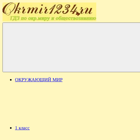
Перейти
к
содержимому
okrmir1234
Готовые
домашние
задания
по
окружающему
миру
и
обществознанию.
Подготовка
ОКРУЖАЮЩИЙ МИР
к
урокам,
разъяснение
сложных
тем
и
закрепление
пройденного
материала.
1 класс