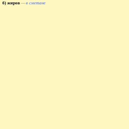
б) жиров
— в сметане