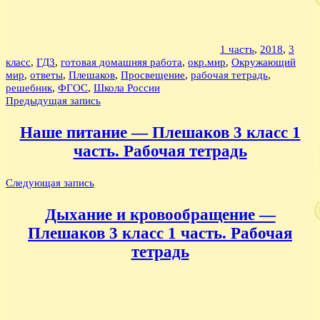
1 часть
,
2018
,
3
класс
,
ГДЗ
,
готовая домашняя работа
,
окр.мир
,
Окружающий
мир
,
ответы
,
Плешаков
,
Просвещение
,
рабочая тетрадь
,
решебник
,
ФГОС
,
Школа России
Навигация
Предыдущая запись
по
Наше питание — Плешаков 3 класс 1
записям
часть. Рабочая тетрадь
Следующая запись
Дыхание и кровообращение —
Плешаков 3 класс 1 часть. Рабочая
тетрадь