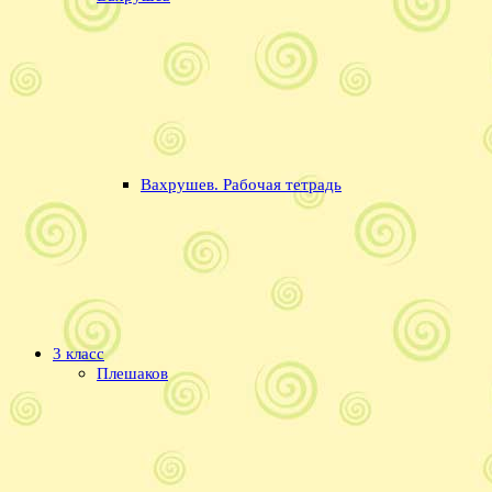
Вахрушев. Рабочая тетрадь
3 класс
Плешаков