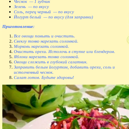
Чеснок — 1 зубчик
Зелень — по вкусу
Соль, перец черный — по вкусу
Йогурт белый — по вкусу (для заправки)
Приготовление:
Все овощи помыть и очистить.
Свеклу тонко нарезать соломкой.
Морковь нарезать соломкой.
Очистить орехи. Истолочь в ступке или блендером.
Яблоки нарезать тонко соломкой.
Овощи сложить в глубокий салатник.
Заправить белым йогуртом, добавить орехи, соль и
истолченный чеснок.
Салат готов. Будьте здоровы!